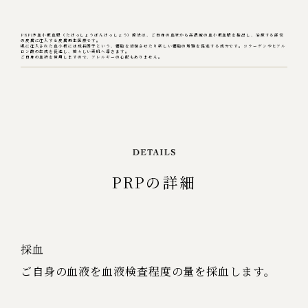
PRP(多血小板血漿（たけっしょうばんけっしょう）療法は、ご自身の血液から高濃度の血小板血漿を抽出し、治療する部位
の皮膚に注入する皮膚再生医療です。
肌に注入された血小板には成長因子という、細胞を修復させたり新しい細胞の増殖を促進する成分です。コラーゲンやヒアル
ロン酸の生成を促進し、若々しい素肌へ導きます。
ご自身の血液を使用しますので、アレルギーの心配もありません。
PRPの詳細
採血
ご自身の血液を血液検査程度の量を採血します。