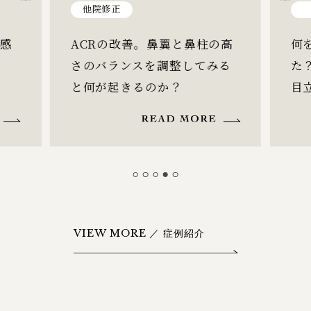
鼻
の高
何を変えて何を変えなかっ
【
る
た？存在感のある鼻を自然に
ぎ
目立たないように。
も
VIEW MORE ／ 症例紹介