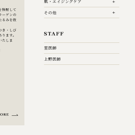
肌・エイジングケア
を照射して
その他
ラーゲンの
たるみを改
つき・しび
あります。
いたしま
室医師
円
上野医師