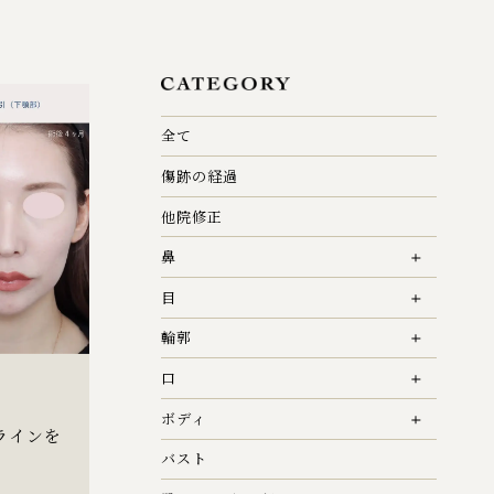
全て
傷跡の経過
他院修正
鼻
目
輪郭
口
ボディ
ラインを
バスト