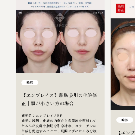
輪郭
【エンブレイス】脂肪吸引の他院修
正│顎が小さい方の場合
施術名：エンブレイスRF
輪郭
施術の説明：皮膚の内側から高周波を照射して
たるんだ皮膚や脂肪を引き締め、コラーゲンの
生成を促進することで、切開せずにたるみを改
【エン