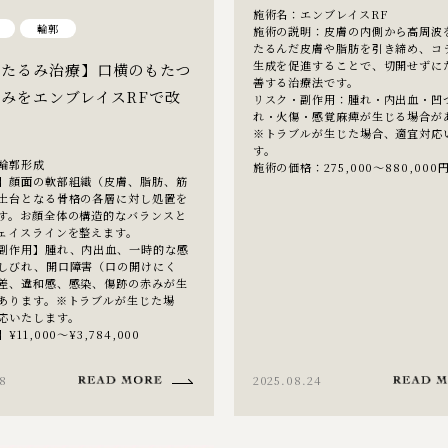
施術名：エンブレイスRF
輪郭
施術の説明：皮膚の内側から高周波
たるんだ皮膚や脂肪を引き締め、コ
生成を促進することで、切開せずに
・たるみ治療】口横のもたつ
善する治療法です。
みをエンブレイスRFで改
リスク・副作用：腫れ・内出血・凹
れ・火傷・感覚麻痺が生じる場合が
※トラブルが生じた場合、適宜対応
す。
輪郭形成
施術の価格：275,000～880,000
】顔面の軟部組織（皮膚、脂肪、筋
土台となる骨格の各層に対し処置を
す。お顔全体の構造的なバランスと
ェイスラインを整えます。
副作用】腫れ、内出血、一時的な感
しびれ、開口障害（口の開けにく
差、違和感、感染、傷跡の赤みが生
あります。※トラブルが生じた場
応いたします。
11,000～¥3,784,000
8
2025.08.24