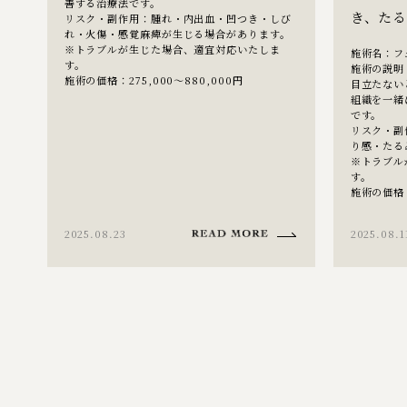
善する治療法です。
き、た
リスク・副作用：腫れ・内出血・凹つき・しび
れ・火傷・感覚麻痺が生じる場合があります。
※トラブルが生じた場合、適宜対応いたしま
施術名：フ
す。
施術の説明
施術の価格：275,000～880,000円
目立たない
組織を一緒
です。
リスク・副
り感・たる
※トラブル
す。
施術の価格：7
2025.08.23
2025.08.1