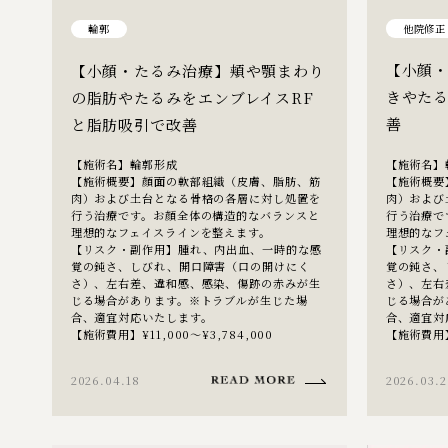
他院修正
輪郭
【小顔
【小顔・たるみ治療】頬や顎まわり
きやたる
の脂肪やたるみをエンブレイスRF
善
と脂肪吸引で改善
【施術名】
【施術名】輪郭形成
【施術概要
【施術概要】顔面の軟部組織（皮膚、脂肪、筋
肉）および
肉）および土台となる骨格の各層に対し処置を
行う治療で
行う治療です。お顔全体の構造的なバランスと
理想的なフ
理想的なフェイスラインを整えます。
【リスク・
【リスク・副作用】腫れ、内出血、一時的な感
覚の鈍さ、
覚の鈍さ、しびれ、開口障害（口の開けにく
さ）、左右
さ）、左右差、違和感、感染、傷跡の赤みが生
じる場合が
じる場合があります。※トラブルが生じた場
合、適宜対
合、適宜対応いたします。
【施術費用】¥
【施術費用】¥11,000～¥3,784,000
2026.04.18
2026.03.2