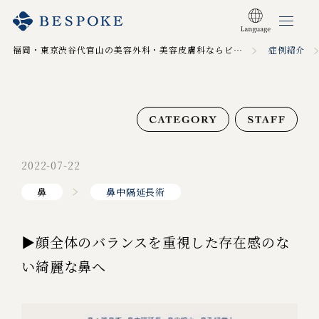
福岡・東京渋谷代官山の美容外科・美容皮膚科ならビスポーククリニック TOP
症例紹介
2022-07-22
鼻
鼻中隔延長術
▶顔全体のバランスを重視した存在感のな
い綺麗な鼻へ