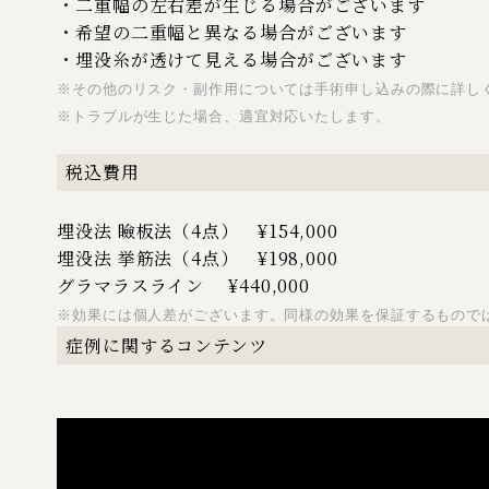
・
二重幅の左右差
が生じる場合がございます
・
希望の二重幅と異なる
場合がございます
・
埋没糸が透けて見える
場合がございます
※その他のリスク・副作用については手術申し込みの際に詳し
※トラブルが生じた場合、適宜対応いたします。
税込費用
埋没法 瞼板法（4点）
¥154,000
埋没法 挙筋法（4点） ¥198,000
グラマラスライン ¥440,000
※効果には個人差がございます。同様の効果を保証するもので
症例に関するコンテンツ